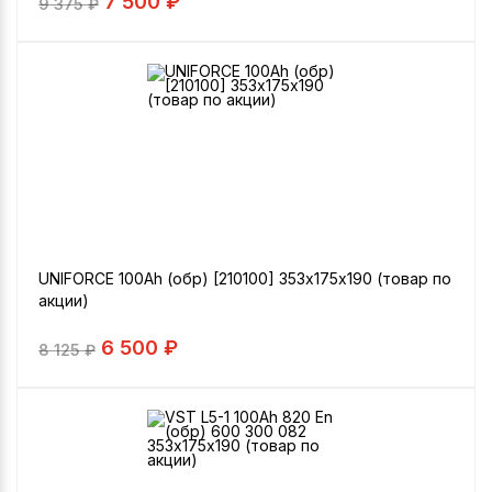
7 500 ₽
9 375
₽
UNIFORCE 100Ah (обр) [210100] 353х175х190 (товар по
акции)
6 500 ₽
8 125
₽